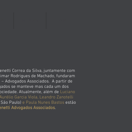
ÇÃO
NOTÍCIAS
CONTATO
netti Correa da Silva, juntamente com
Raimar Rodrigues de Machado, fundaram
 – Advogados Associados. A partir de
vogados se manteve mas cada um dos
sociedade. Atualmente, além de
Luciano
Aurélio Garcia Viola, Leandro Zanotelli
e São Paulo)
e Paula Nunes Bastos
estão
enetti Advogados Associados
.