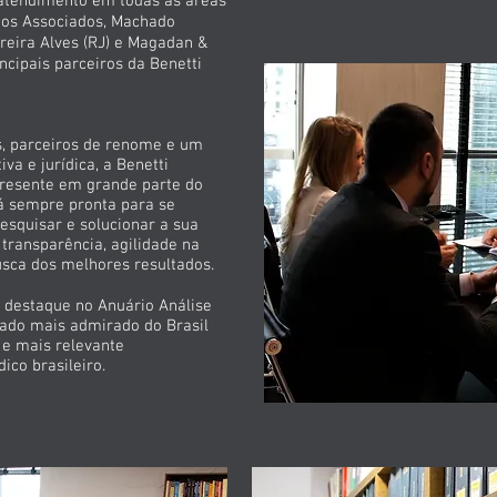
 atendimento em todas as áreas
rios Associados, Machado
oreira Alves (RJ) e Magadan &
ncipais parceiros da Benetti
s, parceiros de renome e um
va e jurídica, a Benetti
resente em grande parte do
stá sempre pronta para se
pesquisar e solucionar a sua
transparência, agilidade na
ca dos melhores resultados.
é destaque no Anuário Análise
ado mais admirado do Brasil
 e mais relevante
ico brasileiro.