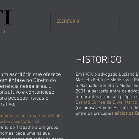
HOME
ESCRITÓRIO
EQUIPE
ATUA
HISTÓRICO
um escritório que oferece
Em1989, o advogado Luciano Be
com ênfase no Direito do
Marcelo Feijó de Medeiros e 
a
Machado, Benetti & Medeiros
riência nessa área. É
2001, a parceria entre os ad
onsultivo e contencioso
integrantes criou sua própria 
ara pessoas físicas e
Benetti Correa da Silva, Marco 
rativa.
(responsável pelo escritório d
entre os principais
sócios da B
cidades de Curitiba e São Paulo
.
tórios associados
no
reito do Trabalho a um grupo
tônomas, cada uma na sua