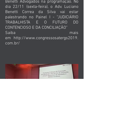
Benetti Advogados na programação. No
dia 22/11 (sexta-feira), o Adv. Luciano
Benetti Correa da Silva vai estar
palestrando no Painel I - “JUDICIÁRIO
TRABALHISTA E O FUTURO DO
CONTENCIOSO E DA CONCILIAÇÃO”
Saiba mais
em http://www.congressosatergs2019.
com.br/
Voltar para NOTÍCIAS