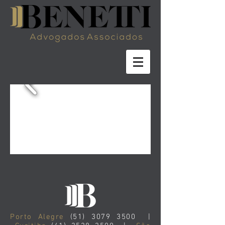
Porto Alegre
(51) 3079 3500
|